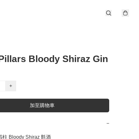
Pillars Bloody Shiraz Gin
+
加至購物車
−
 Bloody Shiraz 氈酒
