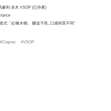
爹利 赤木 VSOP (已停產)

ance

"老式「紅橡木桶」 釀造干邑, 口感與眾不同"	

Cognac
VSOP