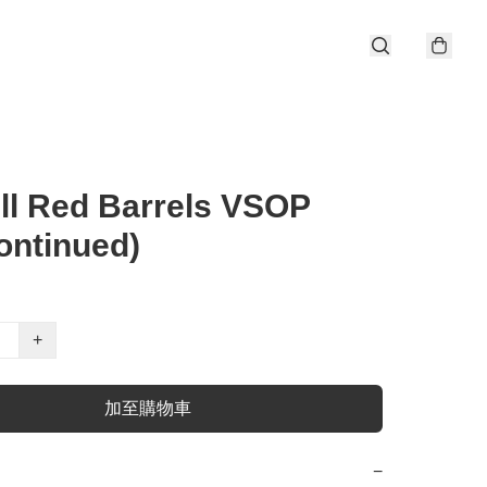
ll Red Barrels VSOP
ontinued)
+
加至購物車
−