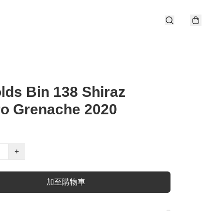
lds Bin 138 Shiraz
ro Grenache 2020
+
加至購物車
−