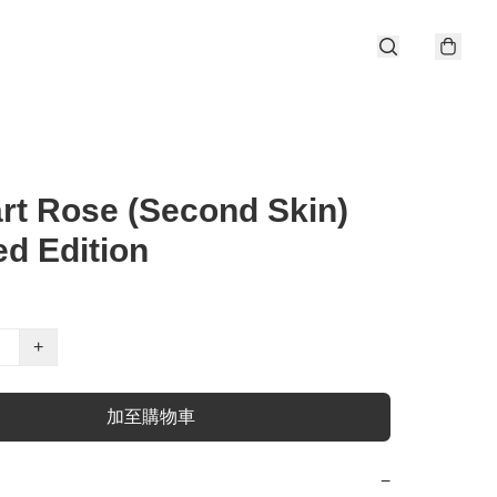
rt Rose (Second Skin)
ed Edition
+
加至購物車
−