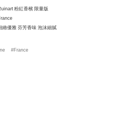
uinart 粉紅香檳 限量版

ance

細緻優雅 芬芳香味 泡沫細膩	

ne
France