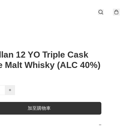
lan 12 YO Triple Cask
e Malt Whisky (ALC 40%)
+
加至購物車
−