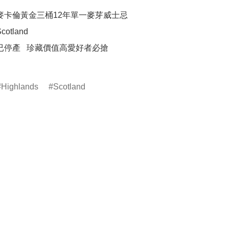
 麥卡倫黃金三桶12年單一麥芽威士忌

otland

已停產   珍藏價值高愛好者必搶	

Highlands
Scotland