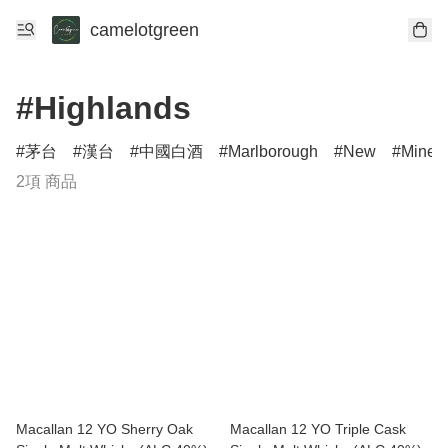
camelotgreen
#Highlands
茅台
漢台
中國白酒
Marlborough
New
Minerv
2項 商品
Macallan 12 YO Sherry Oak
Macallan 12 YO Triple Cask