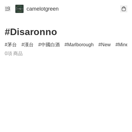
camelotgreen
#Disaronno
茅台
漢台
中國白酒
Marlborough
New
Minerv
0項 商品