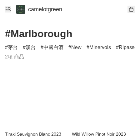
camelotgreen
#Marlborough
茅台
漢台
中國白酒
New
Minervois
Ripasso
2項 商品
Tiraki Sauvignon Blanc 2023
Wild Willow Pinot Noir 2023