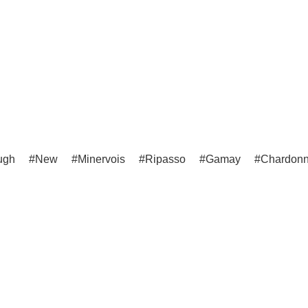
ugh
New
Minervois
Ripasso
Gamay
Chardon