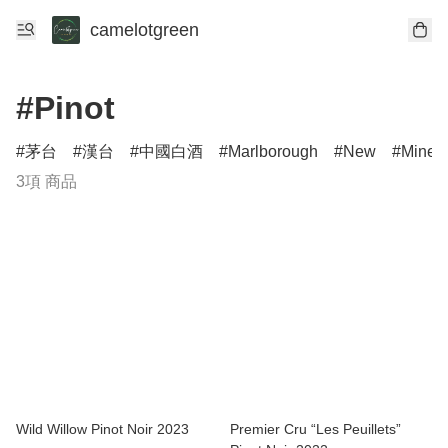
camelotgreen
#Pinot
茅台
漢台
中國白酒
Marlborough
New
Minerv
3項 商品
Wild Willow Pinot Noir 2023
Premier Cru “Les Peuillets”