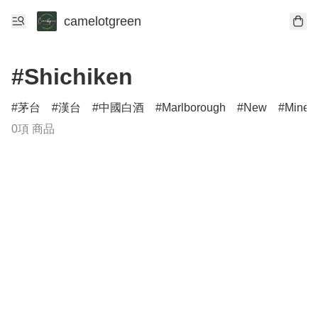
camelotgreen
#Shichiken
茅台
漢台
中國白酒
Marlborough
New
Minerv
0項 商品