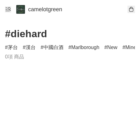
camelotgreen
#diehard
茅台
漢台
中國白酒
Marlborough
New
Minerv
0項 商品