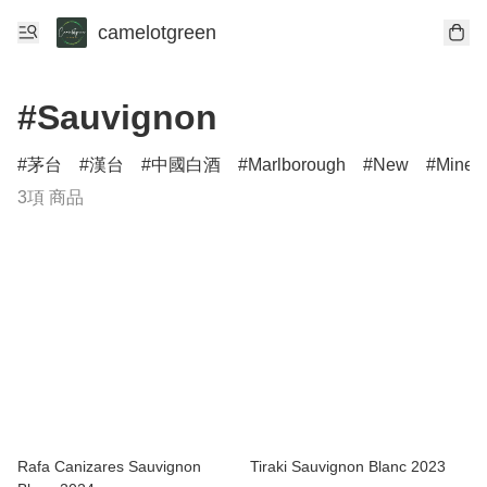
camelotgreen
#Sauvignon
茅台
漢台
中國白酒
Marlborough
New
Minerv
3項 商品
Rafa Canizares Sauvignon
Tiraki Sauvignon Blanc 2023