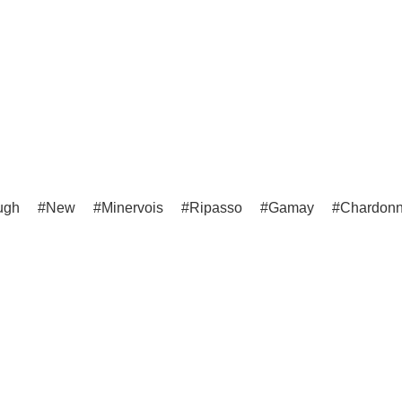
ugh
New
Minervois
Ripasso
Gamay
Chardon