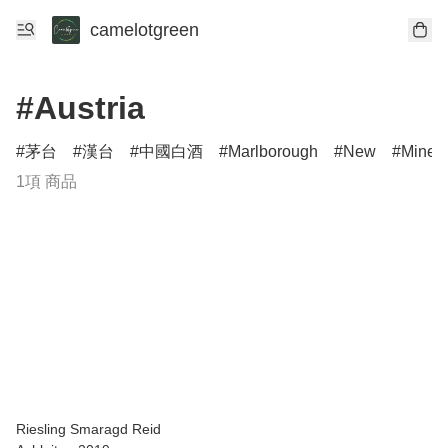
camelotgreen
#Austria
茅台
漢台
中國白酒
Marlborough
New
Minerv
1項 商品
Riesling Smaragd Reid